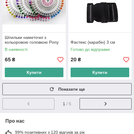
Шпильки наметочні з
кольоровою головкою Pony
Фастекс (карабін) 3 см
В наявності
Готово до відправки
65
20
₴
₴
Купити
Купити
Показати ще
1
/ 5
Про нас
99% позитивних з 120 відгуків за рік