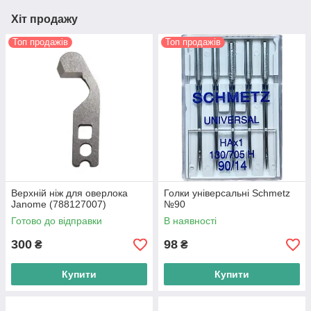
Хіт продажу
Топ продажів
Топ продажів
Верхній ніж для оверлока
Голки універсальні Schmetz
Janome (788127007)
№90
Готово до відправки
В наявності
300
98
₴
₴
Купити
Купити