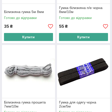
Гумка білизняна п/е чорна
Білизняна гумка 5м 8мм
8мм/10м
Готово до відправки
Готово до відправки
35
55
₴
₴
Купити
Купити
Білизняна гумка прошита
Гумка для одягу чорна
7мм/10м
2см/5м