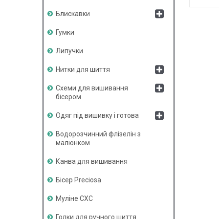
Блискавки
Гумки
Липучки
Нитки для шиття
Схеми для вишивання
бісером
Одяг під вишивку і готова
Водорозчинний флізелін з
малюнком
Канва для вишивання
Бісер Preciosa
Муліне СХС
Голки для ручного шиття