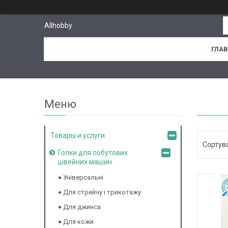
Allhobby
ГЛА
Товары и услуги
Голки для побутових
швейних машин
Універсальні
Для стрейчу і трикотажу
Для джинса
Для кожи