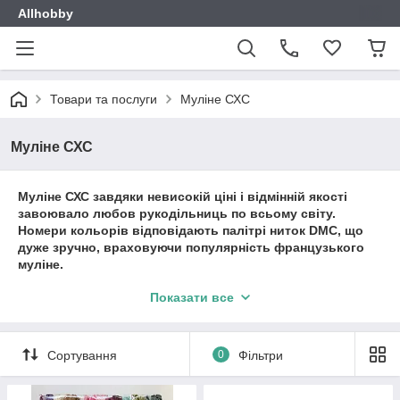
Allhobby
Товари та послуги
Муліне СХС
Муліне СХС
Муліне СХС завдяки невисокій ціні і відмінній якості
завоювало любов рукодільниць по всьому світу.
Номери кольорів відповідають палітрі ниток DMC, що
дуже зручно, враховуючи популярність французького
муліне.
В нашому магазині завжди в наявності повна палітра з
Показати все
447 квітів.
Сортування
0
Фільтри