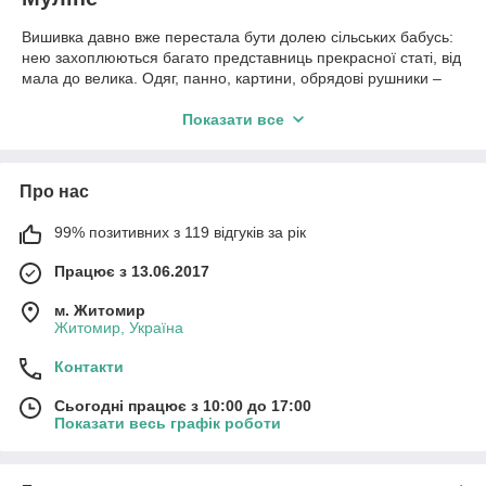
Вишивка давно вже перестала бути долею сільських бабусь:
нею захоплюються багато представниць прекрасної статі, від
мала до велика. Одяг, панно, картини, обрядові рушники –
все це сьогодні в моді і в ціні. А такий тренд, як українська
вишиванка, не втратить своєї актуальності ще багато
Показати все
десятиліть. А щоб вишивка вдалася, потрібні якісні нитки.
Интернет-магазин «Allhobby» предлагает линейку ниток
мулине от китайского производителя CXC, который является
Про нас
полным аналогом французского бренда DMC и уступает ему
только в одном показателе: в своей стоимости. Номера
99% позитивних з 119 відгуків за рік
оттенков полностью соотносятся с палитрой DMC, что
Працює з 13.06.2017
позволяет комбинировать в одном изделии нитки от разных
производителей.
м. Житомир
Мы имеем в наличии все 447 цветов палитры, так что в
Житомир, Україна
любой момент Вы можете приобрести именно те оттенки,
которые Вам необходимы.
Контакти
Характеристики мулине от CXC
Сьогодні працює з 10:00 до 17:00
Показати весь графік роботи
Китайське виробництво дано вже перестало бути синонімом
низької якості: сьогодні товари з Китаю користуються попитом
у всьому світі. І нитки CXC – не виняток, адже вони