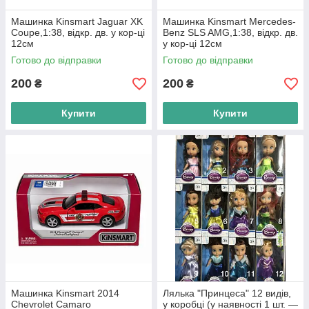
Машинка Kinsmart Jaguar XK
Машинка Kinsmart Mercedes-
Coupe,1:38, відкр. дв. у кор-ці
Benz SLS AMG,1:38, відкр. дв.
12см
у кор-ці 12см
Готово до відправки
Готово до відправки
200
200
₴
₴
Купити
Купити
Машинка Kinsmart 2014
Лялька "Принцеса" 12 видів,
Chevrolet Camaro
у коробці (у наявності 1 шт. —