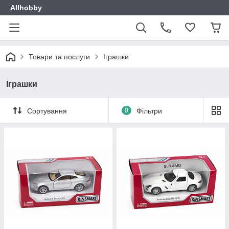
Allhobby
Товари та послуги
Іграшки
Іграшки
Сортування
0
Фільтри