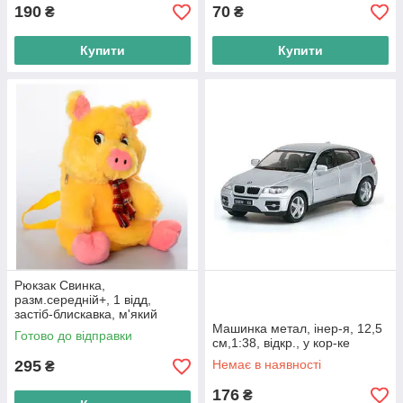
190
70
₴
₴
Купити
Купити
Рюкзак Свинка,
разм.середній+, 1 відд,
застіб-блискавка, м'який
Машинка метал, інер-я, 12,5
Готово до відправки
см,1:38, відкр., у кор-ке
295
Немає в наявності
₴
176
₴