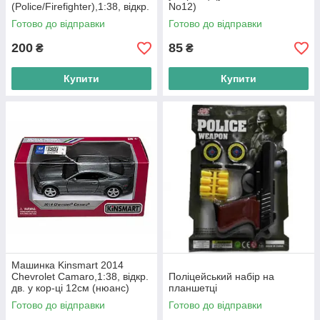
(Police/Firefighter),1:38, відкр.
No12)
дв. у кор-ці 12см
Готово до відправки
Готово до відправки
200
85
₴
₴
Купити
Купити
Машинка Kinsmart 2014
Chevrolet Camaro,1:38, відкр.
Поліцейський набір на
дв. у кор-ці 12см (нюанс)
планшетці
Готово до відправки
Готово до відправки