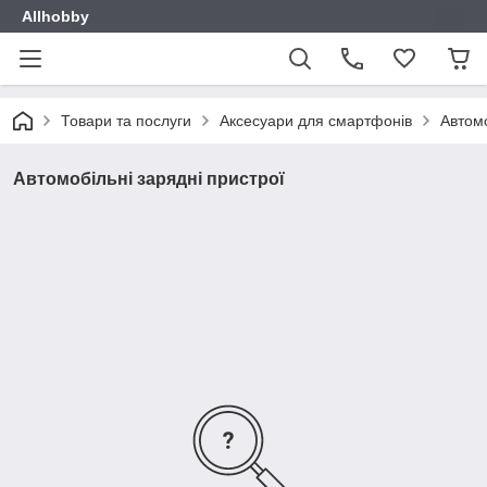
Allhobby
Товари та послуги
Аксесуари для смартфонів
Автомо
Автомобільні зарядні пристрої