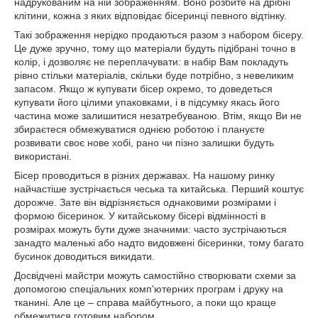
надрукованим на ній зображенням. Воно розбите на дрібні
клітини, кожна з яких відповідає бісеринці певного відтінку.
Такі зображення нерідко продаються разом з набором бісеру.
Це дуже зручно, тому що матеріали будуть підібрані точно в
колір, і дозволяє не переплачувати: в набір Вам покладуть
рівно стільки матеріалів, скільки буде потрібно, з невеликим
запасом. Якщо ж купувати бісер окремо, то доведеться
купувати його цілими упаковками, і в підсумку якась його
частина може залишитися незатребуваною. Втім, якщо Ви не
збираєтеся обмежуватися однією роботою і плануєте
розвивати своє нове хобі, рано чи пізно залишки будуть
використані.
Бісер проводиться в різних державах. На нашому ринку
найчастіше зустрічається чеська та китайська. Перший коштує
дорожче. Зате він відрізняється однаковими розмірами і
формою бісеринок. У китайському бісері відмінності в
розмірах можуть бути дуже значними: часто зустрічаються
занадто маленькі або надто видовжені бісеринки, тому багато
бусинок доводиться викидати.
Досвідчені майстри можуть самостійно створювати схеми за
допомогою спеціальних комп'ютерних програм і друку на
тканині. Але це – справа майбутнього, а поки що краще
обмежитися готовим набором.