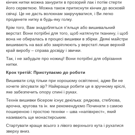
кінчик нитки можна занурити в прозорий лак і потім стерти
його серветкою. Можна також притиснути кінчик до восковій
свічці. Це не дасть волокнам закручуватися, і Ви легко
проденете нитку в будь-яку голку.
Крім того, Вам знадобляться п'яльця або вишивальний
верстат. Вони потрібні для того, щоб натягнути тканину, і щоб
вона не обиралась в процесі вишивки в збірки. Деякі майстри
вишивають на вазі або закріплюють у верстаті лише верхній
край виробу – справа досвіду і звички.
Так, і не забудьте про ножиці! Вони потрібні для обрізання
нитки.
Крок третій: Приступаємо до роботи
Вишивати слід тільки при хорошому освітленні, адже Ви не
хочете зіпсувати зір? Найкраще робити це в зручному кріслі,
яке забезпечить опору спині і руках.
Технік вишивки бісером існує декілька: рядкова, стеблова,
арочна, кругова та ін. ми рекомендуємо Починати з самою
поширеною і простою техніки – шва «напівхрест», який
називають ще монастирським.
Стартувати краще всього з лівого верхнього кута і рухатися
зверху вниз.