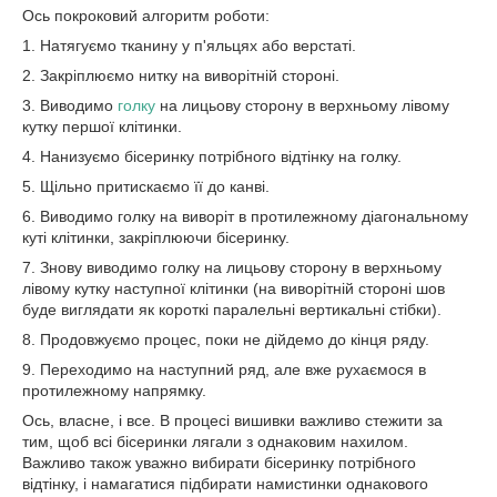
Ось покроковий алгоритм роботи:
1. Натягуємо тканину у п'яльцях або верстаті.
2. Закріплюємо нитку на виворітній стороні.
3. Виводимо
голку
на лицьову сторону в верхньому лівому
кутку першої клітинки.
4. Нанизуємо бісеринку потрібного відтінку на голку.
5. Щільно притискаємо її до канві.
6. Виводимо голку на виворіт в протилежному діагональному
куті клітинки, закріплюючи бісеринку.
7. Знову виводимо голку на лицьову сторону в верхньому
лівому кутку наступної клітинки (на виворітній стороні шов
буде виглядати як короткі паралельні вертикальні стібки).
8. Продовжуємо процес, поки не дійдемо до кінця ряду.
9. Переходимо на наступний ряд, але вже рухаємося в
протилежному напрямку.
Ось, власне, і все. В процесі вишивки важливо стежити за
тим, щоб всі бісеринки лягали з однаковим нахилом.
Важливо також уважно вибирати бісеринку потрібного
відтінку, і намагатися підбирати намистинки однакового