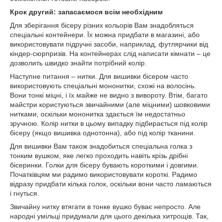
Крок другий: запасаємося всім необхідним
Для зберігання бісеру різних кольорів Вам знадобляться
спеціальні контейнери. Їх можна придбати в магазині, або
використовувати підручні засоби, наприклад, футлярчики від
кіндер-сюрпризів. На контейнерах слід написати кімнати – це
дозволить швидко знайти потрібний колір.
Наступне питання – нитки. Для вишивки бісером часто
використовують спеціальні мононитки, схожі на волосінь.
Вони тонкі міцні, і їх майже не видно з вивороту. Втім, багато
майстри користуються звичайними (але міцними) шовковими
нитками, оскільки мононитка здається їм недостатньо
зручною. Колір нитки в цьому випадку підбирається під колір
бісеру (якщо вишивка однотонна), або під колір тканини.
Для вишивки Вам також знадобиться спеціальна голка з
тонким вушком, яке легко проходить навіть крізь дрібні
бісеринки. Голки для бісеру бувають короткими і довгими.
Початківцям ми радимо використовувати короткі. Радимо
відразу придбати кілька голок, оскільки вони часто ламаються
і гнуться.
Звичайну нитку втягати в тонке вушко буває непросто. Але
народні умільці придумали для цього декілька хитрощів. Так,