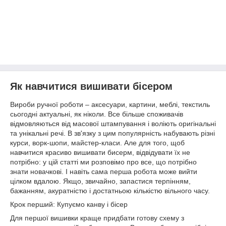
Як навчитися вишивати бісером
Вироби ручної роботи – аксесуари, картини, меблі, текстиль
сьогодні актуальні, як ніколи. Все більше споживачів
відмовляються від масової штампування і воліють оригінальні
та унікальні речі. В зв'язку з цим популярність набувають різні
курси, ворк-шопи, майстер-класи. Але для того, щоб
навчитися красиво вишивати бисерм, відвідувати їх не
потрібно: у цій статті ми розповімо про все, що потрібно
знати новачкові. І навіть сама перша робота може вийти
цілком вдалою. Якщо, звичайно, запастися терпінням,
бажанням, акуратністю і достатньою кількістю вільного часу.
Крок перший: Купуємо канву і бісер
Для першої вишивки краще придбати готову схему з