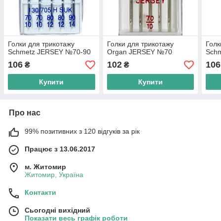
Голки для трикотажу
Голки для трикотажу
Голк
Schmetz JERSEY №70-90
Organ JERSEY №70
Sch
106
102
106
₴
₴
Купити
Купити
Про нас
99% позитивних з 120 відгуків за рік
Працює з 13.06.2017
м. Житомир
Житомир, Україна
Контакти
Сьогодні вихідний
Показати весь графік роботи