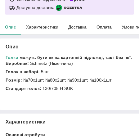
Доступна доставка
Опис
Характеристики
Доставка
Оплата
Умови п
Опис
Голки
можуть бути як на картонній підложці, так і без неї.
Виробник:
Schmetz (Німеччина)
Голок в наборі:
5шт
Розмір:
№70х1шт; №80х2шт; №90х1шт; №100х1шт
Стандарт голок:
130/705 H SUK
Характеристики
Основні атрибути