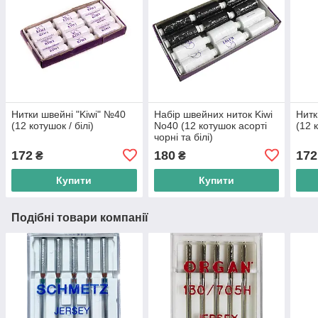
Нитки швейні "Kiwi" №40
Набір швейних ниток Kiwi
Нитк
(12 котушок / білі)
No40 (12 котушок асорті
(12 
чорні та білі)
172
180
172
₴
₴
Купити
Купити
Подібні товари компанії