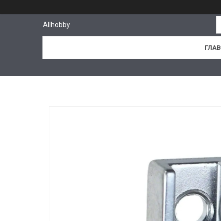
Allhobby
ГЛА