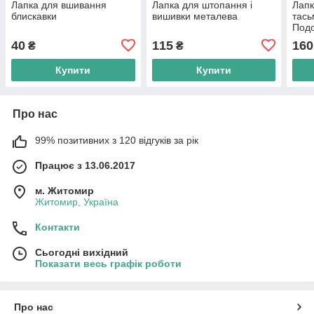
Лапка для вшивання
Лапка для штопання і
Лапк
блискавки
вишивки металева
тась
Подо
40
115
160
₴
₴
Купити
Купити
Про нас
99% позитивних з 120 відгуків за рік
Працює з 13.06.2017
м. Житомир
Житомир, Україна
Контакти
Сьогодні вихідний
Показати весь графік роботи
Про нас