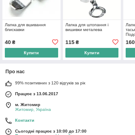
Лапка для вшивання
Лапка для штопання і
Лапк
блискавки
вишивки металева
тась
Подо
40
115
160
₴
₴
Купити
Купити
Про нас
99% позитивних з 120 відгуків за рік
Працює з 13.06.2017
м. Житомир
Житомир, Україна
Контакти
Сьогодні працює з 10:00 до 17:00