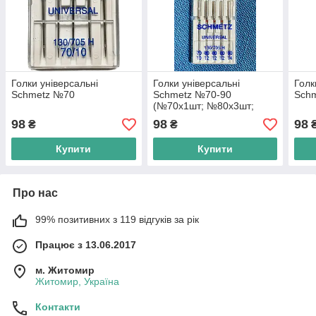
Голки універсальні
Голки універсальні
Голк
Schmetz №70
Schmetz №70-90
Schm
(№70х1шт; №80х3шт;
№90х1шт)
98
98
98
₴
₴
Купити
Купити
Про нас
99% позитивних з 119 відгуків за рік
Працює з 13.06.2017
м. Житомир
Житомир, Україна
Контакти