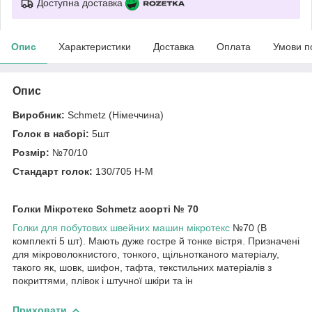
Доступна доставка
Опис
Характеристики
Доставка
Оплата
Умови п
Опис
Виробник:
Schmetz (Німеччина)
Голок в наборі:
5шт
Розмір:
№70/10
Стандарт голок:
130/705 H-M
Голки Мікротекс Schmetz асорті № 70
Голки для побутових швейних машин
мікротекс
№70 (В
комплекті 5 шт). Мають дуже гостре й тонке вістря. Призначені
для мікроволокнистого, тонкого, щільнотканого матеріалу,
такого як, шовк, шифон, тафта, текстильних матеріалів з
покриттями, плівок і штучної шкіри та ін
Приховати