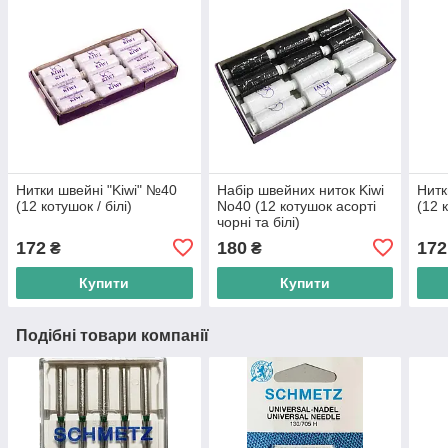
Нитки швейні "Kiwi" №40
Набір швейних ниток Kiwi
Нитк
(12 котушок / білі)
No40 (12 котушок асорті
(12 
чорні та білі)
172
180
172
₴
₴
Купити
Купити
Подібні товари компанії