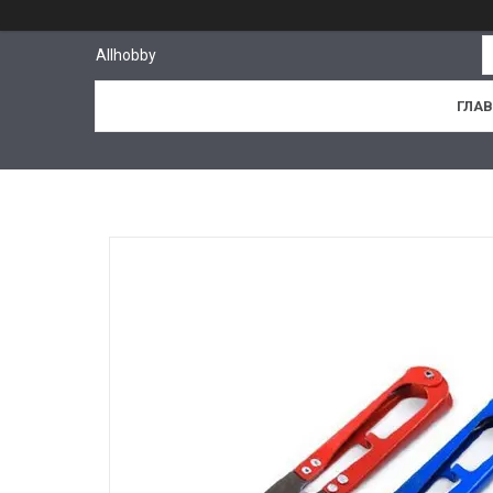
Allhobby
ГЛА