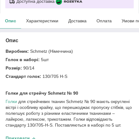
Доступна доставка
Опис
Характеристики
Доставка
Оплата
Умови п
Опис
Виробник:
Schmetz (Німеччина)
Голок в наборі:
5шт
Розмір:
90/14
Стандарт голок:
130/705 H-S
Голки для стрейчу Schmetz № 90
Голки
для стрейчевих тканин Schmetz № 90 мають округлені
вістрі і особливу крайку, що перешкоджає пропуску стібків, що
полегшує роботу з різними еластичними тканинами –
лайкрою, латексом, трикотажем. Голки відповідають
стандарту 130/705-H-S. Поставляються в наборі по 5 шт.
Приховати