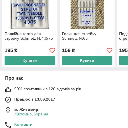
Подвійна голка для
Голки для стрейчу
Подв
стрейчу Schmetz №4,0/75
Schmetz №65
стре
195
159
195
₴
₴
Купити
Купити
Про нас
99% позитивних з 120 відгуків за рік
Працює з 13.06.2017
м. Житомир
Житомир, Україна
Контакти