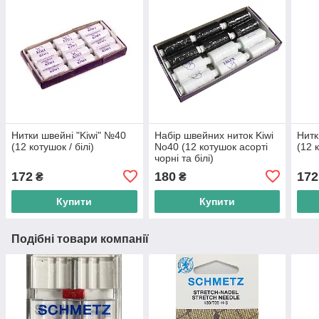
Нитки швейні "Kiwi" №40
Набір швейних ниток Kiwi
Нитк
(12 котушок / білі)
No40 (12 котушок асорті
(12 
чорні та білі)
172
180
172
₴
₴
Купити
Купити
Подібні товари компанії