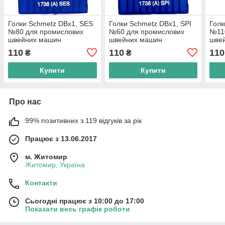
Голки Schmetz DBx1, SES
Голки Schmetz DBx1, SPI
Голк
№80 для промислових
№60 для промислових
№11
швейних машин
швейних машин
шве
110
110
110
₴
₴
Купити
Купити
Про нас
99% позитивних з 119 відгуків за рік
Працює з 13.06.2017
м. Житомир
Житомир, Україна
Контакти
Сьогодні працює з 10:00 до 17:00
Показати весь графік роботи