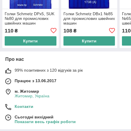
Голки Schmetz DPx5, SUK
Голки Schmetz DBх1 №85
Голк
№80 для промислових
для промислових швейних
№65
швейних машин
машин
шве
110
108
110
₴
₴
Купити
Купити
Про нас
99% позитивних з 120 відгуків за рік
Працює з 13.06.2017
м. Житомир
Житомир, Україна
Контакти
Сьогодні вихідний
Показати весь графік роботи