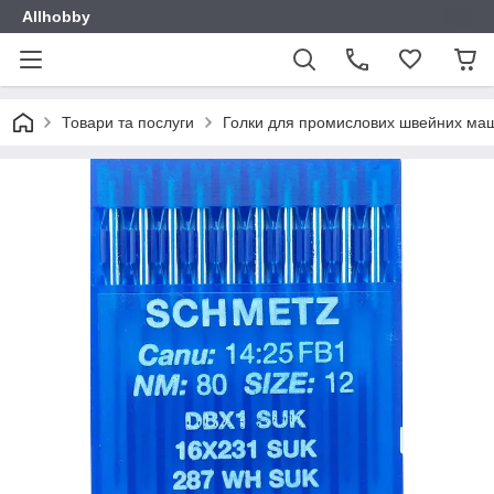
Allhobby
Товари та послуги
Голки для промислових швейних ма