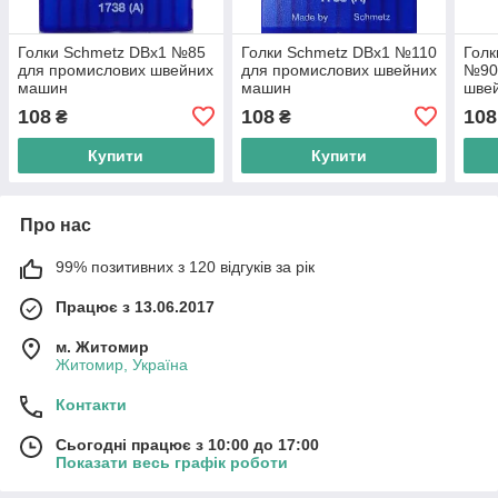
Голки Schmetz DBх1 №85
Голки Schmetz DBх1 №110
Голк
для промислових швейних
для промислових швейних
№90
машин
машин
шве
108
108
108
₴
₴
Купити
Купити
Про нас
99% позитивних з 120 відгуків за рік
Працює з 13.06.2017
м. Житомир
Житомир, Україна
Контакти
Сьогодні працює з 10:00 до 17:00
Показати весь графік роботи