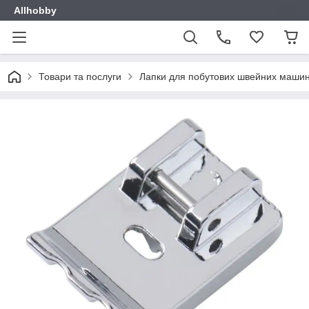
Allhobby
Товари та послуги
Лапки для побутових швейних маши