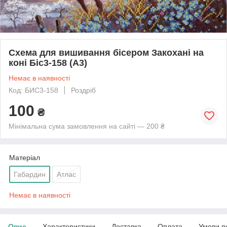
Схема для вишивання бісером Закохані на
коні Біс3-158 (А3)
Немає в наявності
Код: БИС3-158
Роздріб
100
₴
Мінімальна сума замовлення на сайті — 200 ₴
Матеріал
Габардин
Атлас
Немає в наявності
Опис
Характеристики
Доставка
Оплата
Умови п