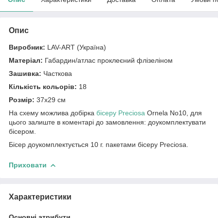
Опис
Виробник:
LAV-ART (Україна)
Матеріал:
Габардин/атлас проклеєний флізеліном
Зашивка:
Часткова
Кількість кольорів:
18
Розмір:
37х29 см
На схему можлива добірка
бісеру Preciosa
Ornela No10, для
цього залиште в коментарі до замовлення: доукомплектувати
бісером.
Бісер доукомплектується 10 г. пакетами бісеру Preciosa.
Приховати
Характеристики
Основні атрибути