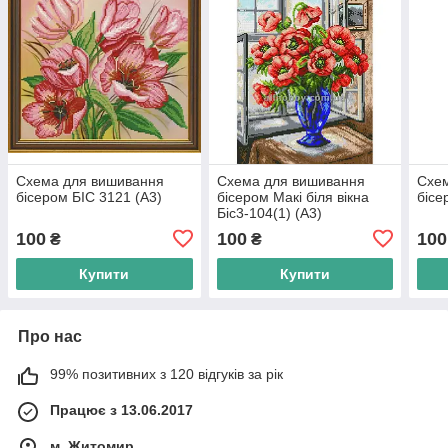
Схема для вишивання
Схема для вишивання
Схе
бісером БІС 3121 (А3)
бісером Макі біля вікна
бісе
Біс3-104(1) (А3)
100
100
100
₴
₴
Купити
Купити
Про нас
99% позитивних з 120 відгуків за рік
Працює з 13.06.2017
м. Житомир