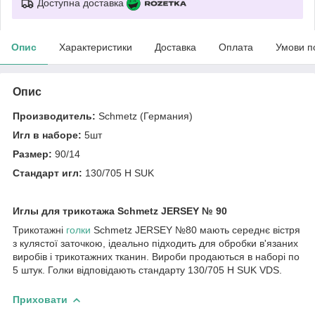
Доступна доставка
Опис
Характеристики
Доставка
Оплата
Умови п
Опис
Производитель:
Schmetz (Германия)
Игл в наборе:
5шт
Размер:
90/14
Стандарт игл:
130/705 H SUK
Иглы для трикотажа Schmetz JERSEY № 90
Трикотажні
голки
Schmetz JERSEY №80 мають середнє вістря
з кулястої заточкою, ідеально підходить для обробки в'язаних
виробів і трикотажних тканин. Вироби продаються в наборі по
5 штук. Голки відповідають стандарту 130/705 H SUK VDS.
Приховати