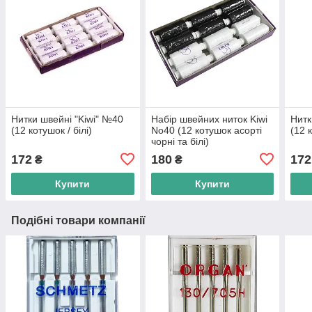
Нитки швейні "Kiwi" №40
Набір швейних ниток Kiwi
Нитк
(12 котушок / білі)
No40 (12 котушок асорті
(12 
чорні та білі)
172
180
172
₴
₴
Купити
Купити
Подібні товари компанії