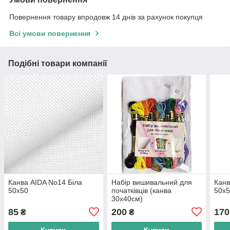
Повернення товару впродовж 14 днів за рахунок покупця
Всі умови повернення
Подібні товари компанії
Канва AIDA No14 Біла
Набір вишивальний для
Канв
50х50
початківців (канва
50х5
30х40см)
85
200
170
₴
₴
Купити
Купити