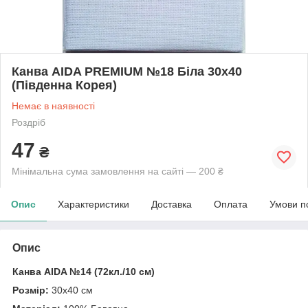
Канва AIDA PREMIUM №18 Біла 30х40
(Південна Корея)
Немає в наявності
Роздріб
47
₴
Мінімальна сума замовлення на сайті — 200 ₴
Опис
Характеристики
Доставка
Оплата
Умови п
Опис
Канва AIDA №14 (72кл./10 см)
Розмір:
30х40 см