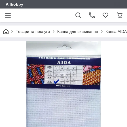
Allhobby
Товари та послуги
Канва для вишивання
Канва AIDA