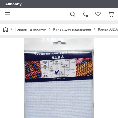
Allhobby
Товари та послуги
Канва для вишивання
Канва AIDA