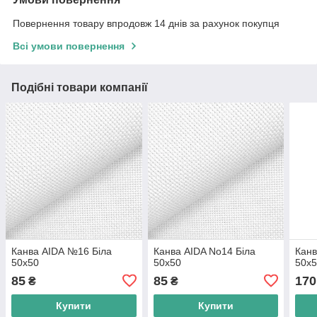
Повернення товару впродовж 14 днів за рахунок покупця
Всі умови повернення
Подібні товари компанії
Канва AIDА №16 Біла
Канва AIDA No14 Біла
Канв
50х50
50х50
50х5
85
85
170
₴
₴
Купити
Купити