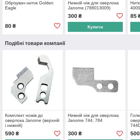
Обрізувач ниток Golden
Нижній ніж для оверлока
Нитк
Eagle
Janome (788013009)
4000
300
85
₴
80
₴
Купити
Подібні товари компанії
Комплект ножів до
Нижній ніж для оверлока
Голк
оверлока Janome (верхній
Janome 744, 784
овер
і нижній)
744D
590
300
500
₴
₴