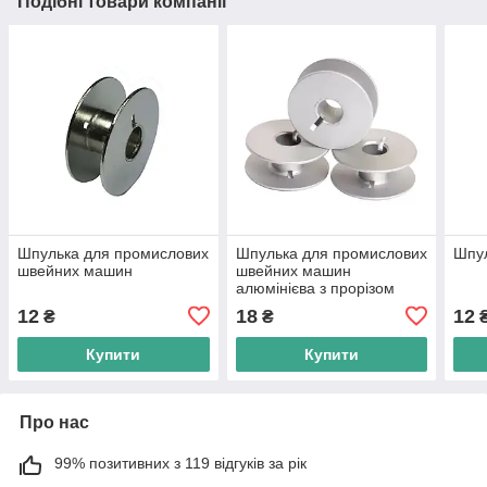
Подібні товари компанії
Шпулька для промислових
Шпулька для промислових
Шпул
швейних машин
швейних машин
алюмінієва з прорізом
12
18
12
₴
₴
Купити
Купити
Про нас
99% позитивних з 119 відгуків за рік