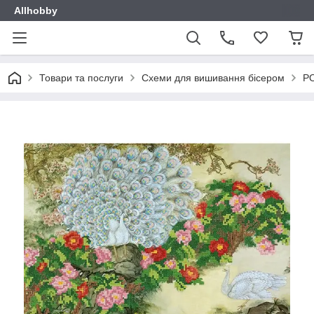
Allhobby
Товари та послуги
Схеми для вишивання бісером
РО