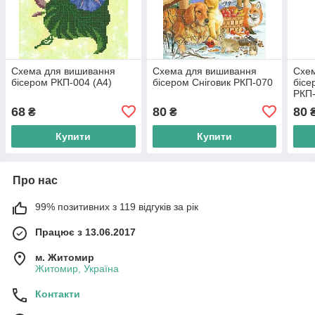
Схема для вишивання
Схема для вишивання
Схе
бісером РКП-004 (А4)
бісером Сніговик РКП-070
бісе
РКП
68
80
80
₴
₴
Купити
Купити
Про нас
99% позитивних з 119 відгуків за рік
Працює з 13.06.2017
м. Житомир
Житомир, Україна
Контакти