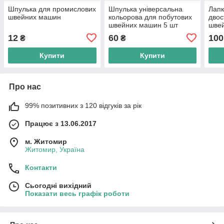
Шпулька для промислових
Шпулька універсальна
Лапк
швейних машин
кольорова для побутових
двос
швейних машин 5 шт
швей
Под
12
60
100
₴
₴
Купити
Купити
Про нас
99% позитивних з 120 відгуків за рік
Працює з 13.06.2017
м. Житомир
Житомир, Україна
Контакти
Сьогодні вихідний
Показати весь графік роботи