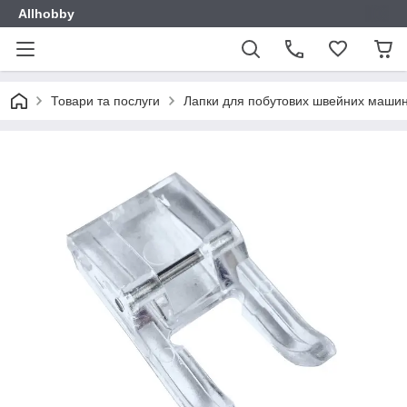
Allhobby
Товари та послуги
Лапки для побутових швейних маши