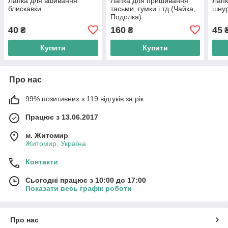
Лапка для вшивання
Лапка для пришивання
Лапк
блискавки
тасьми, гумки і тд (Чайка,
шнур
Подолка)
40
160
45
₴
₴
Купити
Купити
Про нас
99% позитивних з 119 відгуків за рік
Працює з 13.06.2017
м. Житомир
Житомир, Україна
Контакти
Сьогодні працює з 10:00 до 17:00
Показати весь графік роботи
Про нас