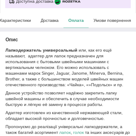
Доступна доставка
Характеристики
Доставка
Оплата
Умови повернення
Опис
Лапкодержатель универсальный
или, как его ещё
называют, адаптер для лапок предназначен для
использования с бытовыми швейными машинами с
вертикальным челноком. Его можно использовать с
машинами марок Singer, Jaguar, Janome, Minerva, Bernina,
Brother, а также с большинством моделей швейных машин
отечественного производства: «Чайка», «»Подольск» и пр.
Данное устройство позволяет надёжно закрепить лапку
швейной машины и обеспечить в случае необходимости
быструю и лёгкую её замену в процессе работы.
Адаптер изготовлен из качественной нержавеющей стали,
обладает высокой прочностью и долговечностью.
Пропонуємо до реалізації універсальні лапкодержатели, а
також багатий асортимент
лапок
,
голок
та інших аксесуарів до