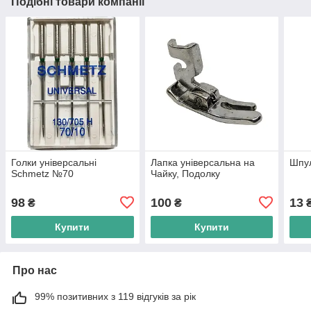
Подібні товари компанії
Голки універсальні
Лапка універсальна на
Шпул
Schmetz №70
Чайку, Подолку
98
100
13
₴
₴
Купити
Купити
Про нас
99% позитивних з 119 відгуків за рік