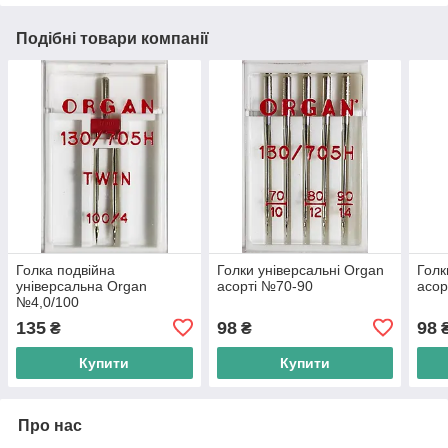
Подібні товари компанії
Голка подвійна
Голки універсальні Organ
Голк
універсальна Organ
асорті №70-90
асор
№4,0/100
135
98
98
₴
₴
Купити
Купити
Про нас