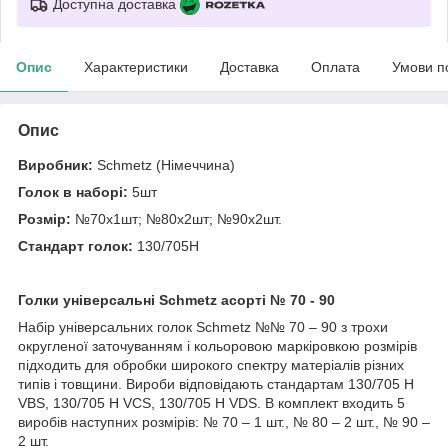
Доступна доставка
Опис
Характеристики
Доставка
Оплата
Умови п
Опис
Виробник:
Schmetz (Німеччина)
Голок в наборі:
5шт
Розмір:
№70х1шт; №80х2шт; №90х2шт.
Стандарт голок:
130/705H
Голки універсальні Schmetz асорті № 70 - 90
Набір універсальних голок Schmetz №№ 70 – 90 з трохи
округленої заточуванням і кольоровою маркіровкою розмірів
підходить для обробки широкого спектру матеріалів різних
типів і товщини. Вироби відповідають стандартам 130/705 H
VBS, 130/705 H VCS, 130/705 H VDS. В комплект входить 5
виробів наступних розмірів: № 70 – 1 шт., № 80 – 2 шт., № 90 –
2 шт.