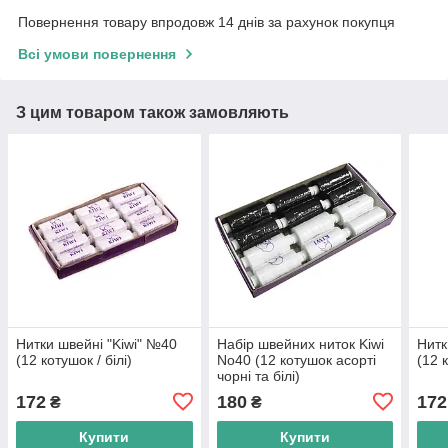
Повернення товару впродовж 14 днів за рахунок покупця
Всі умови повернення
З цим товаром також замовляють
Нитки швейні "Kiwi" №40
Набір швейних ниток Kiwi
Нитк
(12 котушок / білі)
No40 (12 котушок асорті
(12 
чорні та білі)
172
180
172
₴
₴
Купити
Купити