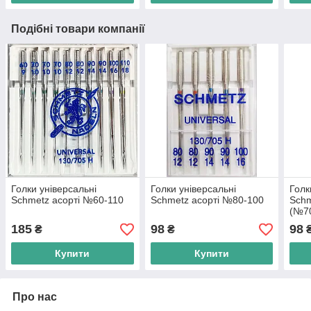
Подібні товари компанії
Голки універсальні
Голки універсальні
Голк
Schmetz асорті №60-110
Schmetz асорті №80-100
Sch
(№7
№90
185
98
98
₴
₴
Купити
Купити
Про нас