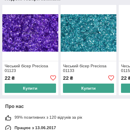
Чеський бісер Preciosa
Чеський бісер Preciosa
Чесь
01123
01133
011
22
22
22
₴
₴
Купити
Купити
Про нас
99% позитивних з 120 відгуків за рік
Працює з 13.06.2017