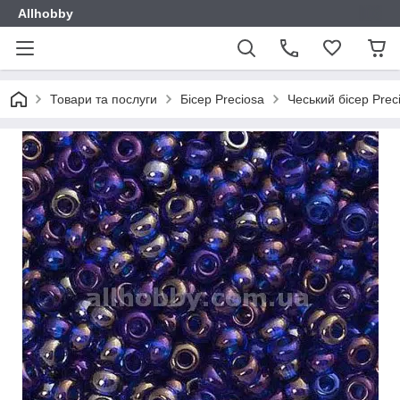
Allhobby
Товари та послуги
Бісер Preciosa
Чеський бісер Prec