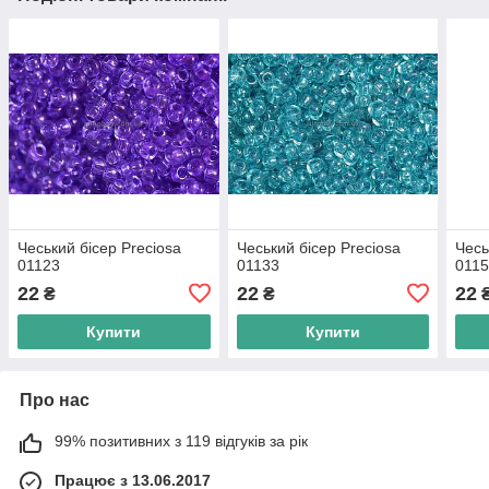
Чеський бісер Preciosa
Чеський бісер Preciosa
Чесь
01123
01133
011
22
22
22
₴
₴
Купити
Купити
Про нас
99% позитивних з 119 відгуків за рік
Працює з 13.06.2017