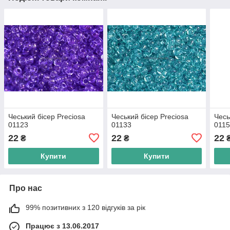
Чеський бісер Preciosa
Чеський бісер Preciosa
Чесь
01123
01133
011
22
22
22
₴
₴
Купити
Купити
Про нас
99% позитивних з 120 відгуків за рік
Працює з 13.06.2017