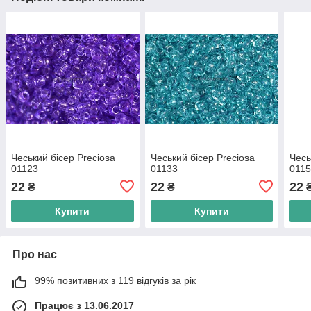
Чеський бісер Preciosa
Чеський бісер Preciosa
Чесь
01123
01133
011
22
22
22
₴
₴
Купити
Купити
Про нас
99% позитивних з 119 відгуків за рік
Працює з 13.06.2017