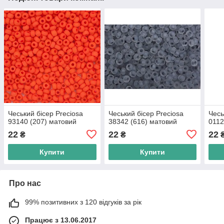
Чеський бісер Preciosa
Чеський бісер Preciosa
Чесь
93140 (207) матовий
38342 (616) матовий
011
22
22
22
₴
₴
Купити
Купити
Про нас
99% позитивних з 120 відгуків за рік
Працює з 13.06.2017