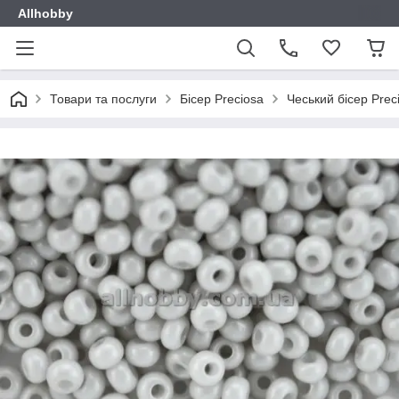
Allhobby
Товари та послуги
Бісер Preciosa
Чеський бісер Prec