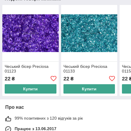
Чеський бісер Preciosa
Чеський бісер Preciosa
Чесь
01123
01133
011
22
22
22
₴
₴
Купити
Купити
Про нас
99% позитивних з 120 відгуків за рік
Працює з 13.06.2017