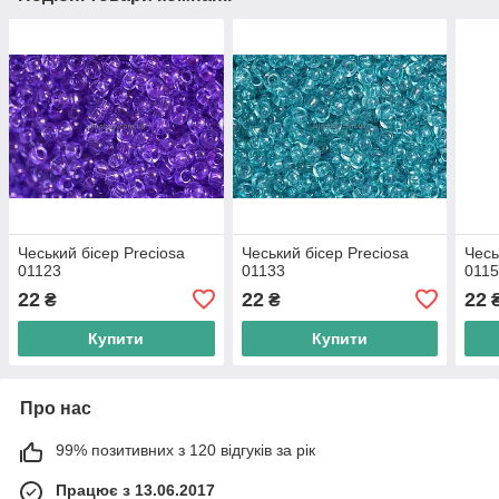
Чеський бісер Preciosa
Чеський бісер Preciosa
Чесь
01123
01133
011
22
22
22
₴
₴
Купити
Купити
Про нас
99% позитивних з 120 відгуків за рік
Працює з 13.06.2017