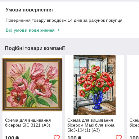
Умови повернення
Повернення товару впродовж 14 днів за рахунок покупця
Всі умови повернення
Подібні товари компанії
Схема для вишивання
Схема для вишивання
Схе
бісером БІС 3121 (А3)
бісером Макі біля вікна
бісе
Біс3-104(1) (А3)
100
100
100
₴
₴