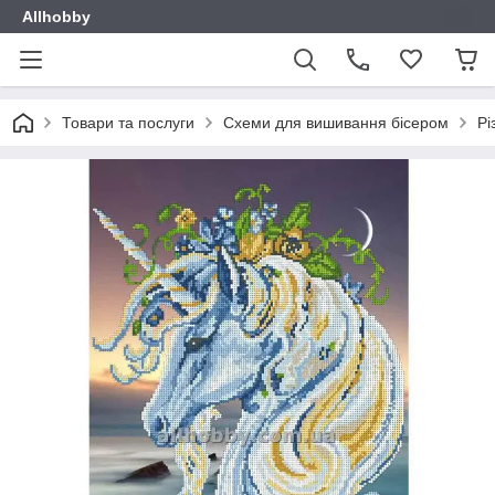
Allhobby
Товари та послуги
Схеми для вишивання бісером
Рі