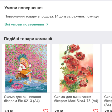
Умови повернення
Повернення товару впродовж 14 днів за рахунок покупця
Всі умови повернення
Подібні товари компанії
Схема для вишивання
Схема для вишивання
Схе
бісером Біс-6213 (А4)
бісером Макі Біса4-73 (А4)
бісе
(А4)
70
70
70
₴
₴