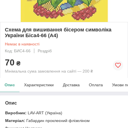
Схема для вишивання бісером символіка
України Біса4-66 (А4)
Немає в наявності
Код: БИС4-66
Роздріб
70
₴
Мінімальна сума замовлення на сайті — 200 ₴
Опис
Характеристики
Доставка
Оплата
Умови п
Опис
Виробник:
LAV-ART (Україна)
Матеріал:
Габардин проклеєний флізеліном