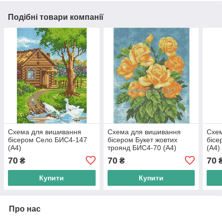
Подібні товари компанії
Схема для вишивання
Схема для вишивання
Схе
бісером Село БИС4-147
бісером Букет жовтих
бісе
(А4)
троянд БИС4-70 (А4)
(А4)
70
70
70
₴
₴
Купити
Купити
Про нас