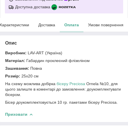
Доступна доставка
Характеристики
Доставка
Оплата
Умови повернення
Опис
Виробник:
LAV-ART (Україна)
Матеріал:
Габардин проклеєний флізеліном
Зашивання:
Повна
Розмір:
25х20 см
На схему можлива добірка
бісеру Preciosa
Ornela №10, для
цього залиште в коментарі до замовлення: доукомплектувати
бісером.
Бісер доукомплектовується 10 гр. пакетами бісеру Preciosa.
Приховати