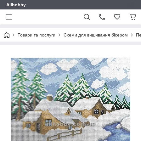
Allhobby
Товари та послуги
Схеми для вишивання бісером
П