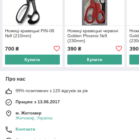
Ножиці кравецькі PIN-08
Ножиці кравецькі червоні
Ножи
№8 (210mm)
Golden Phoenix №9
Gold
(230mm)
(23
700
390
390
₴
₴
Купити
Купити
Про нас
99% позитивних з 120 відгуків за рік
Працює з 13.06.2017
м. Житомир
Житомир, Україна
Контакти