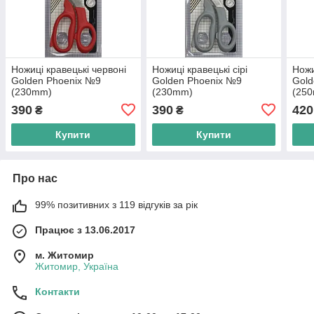
Ножиці кравецькі червоні
Ножиці кравецькі сірі
Ножи
Golden Phoenix №9
Golden Phoenix №9
Gold
(230mm)
(230mm)
(25
390
390
420
₴
₴
Купити
Купити
Про нас
99% позитивних з 119 відгуків за рік
Працює з 13.06.2017
м. Житомир
Житомир, Україна
Контакти