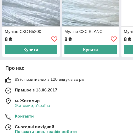
Муліне СХС B5200
Муліне СХС BLANC
Мул
8
8
8
₴
₴
₴
Купити
Купити
Про нас
99% позитивних з 120 відгуків за рік
Працює з 13.06.2017
м. Житомир
Житомир, Україна
Контакти
Сьогодні вихідний
Показати весь графік роботи