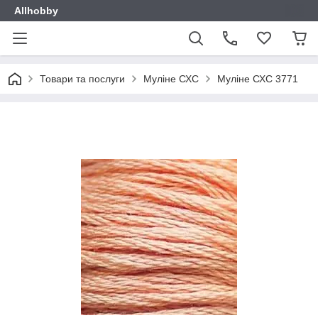
Allhobby
Товари та послуги
Муліне СХС
Муліне СХС 3771