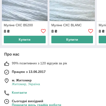
Муліне СХС B5200
Муліне СХС BLANC
Мул
8
8
8
₴
₴
₴
Купити
Купити
Про нас
99% позитивних з 120 відгуків за рік
Працює з 13.06.2017
м. Житомир
Житомир, Україна
Контакти
Сьогодні вихідний
Показати весь графік роботи