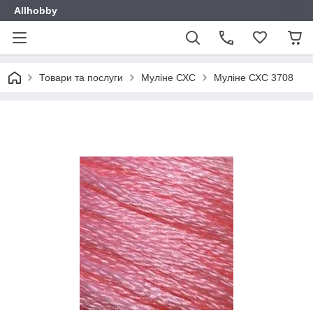
Allhobby
Товари та послуги
Муліне СХС
Муліне СХС 3708