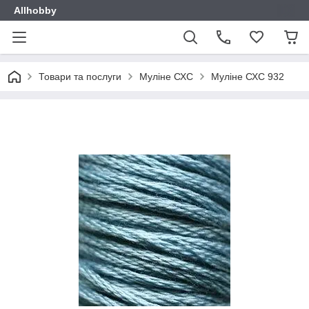
Allhobby
Товари та послуги
Муліне СХС
Муліне СХС 932