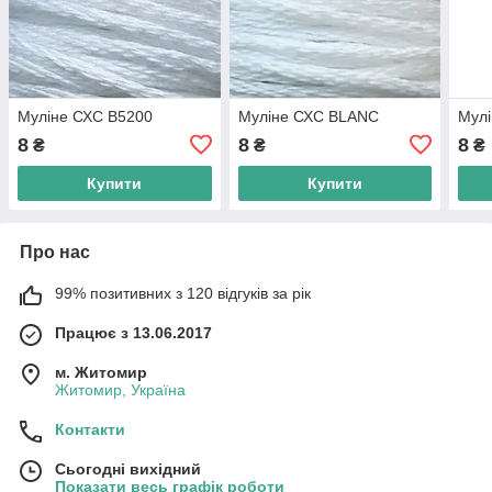
Муліне СХС B5200
Муліне СХС BLANC
Мул
8
8
8
₴
₴
₴
Купити
Купити
Про нас
99% позитивних з 120 відгуків за рік
Працює з 13.06.2017
м. Житомир
Житомир, Україна
Контакти
Сьогодні вихідний
Показати весь графік роботи