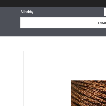
Allhobby
ГЛА