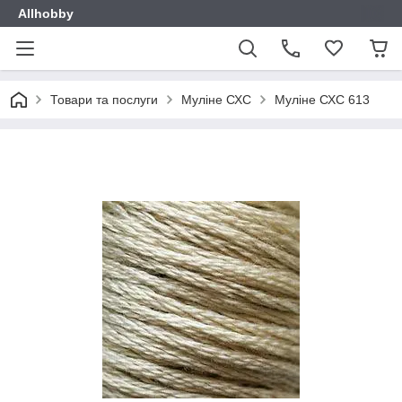
Allhobby
Товари та послуги
Муліне СХС
Муліне СХС 613