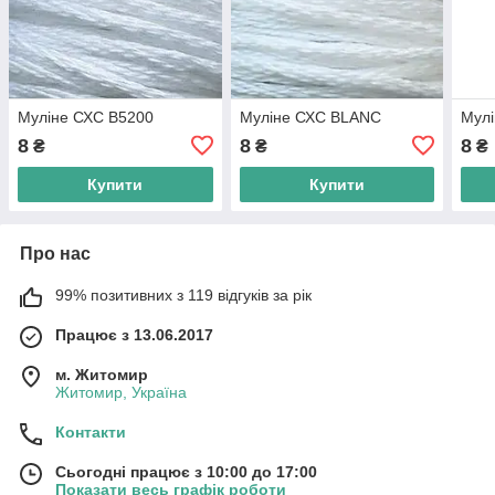
Муліне СХС B5200
Муліне СХС BLANC
Мул
8
8
8
₴
₴
₴
Купити
Купити
Про нас
99% позитивних з 119 відгуків за рік
Працює з 13.06.2017
м. Житомир
Житомир, Україна
Контакти
Сьогодні працює з 10:00 до 17:00
Показати весь графік роботи