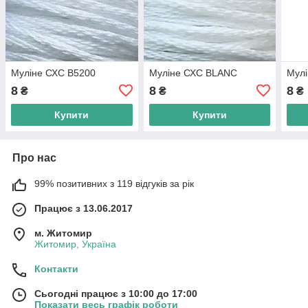
Муліне СХС B5200
Муліне СХС BLANC
Мул
8
8
8
₴
₴
₴
Купити
Купити
Про нас
99% позитивних з 119 відгуків за рік
Працює з 13.06.2017
м. Житомир
Житомир, Україна
Контакти
Сьогодні працює з 10:00 до 17:00
Показати весь графік роботи