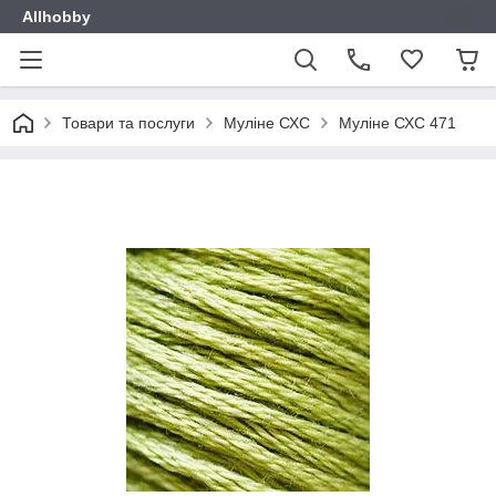
Allhobby
Товари та послуги
Муліне СХС
Муліне СХС 471