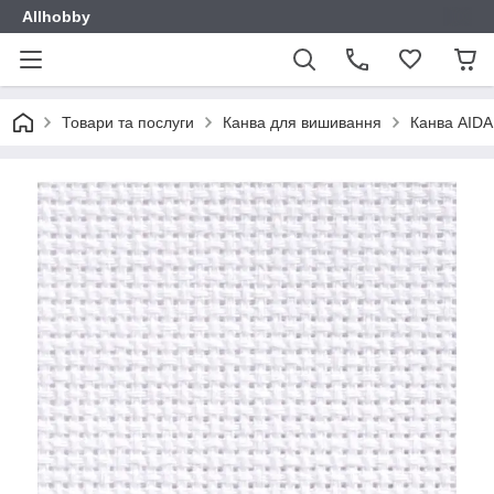
Allhobby
Товари та послуги
Канва для вишивання
Канва AIDA