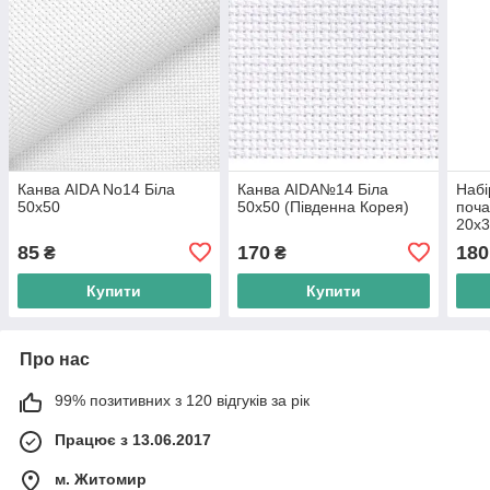
Канва AIDA No14 Біла
Канва AIDA№14 Біла
Набі
50х50
50х50 (Південна Корея)
поча
20х3
85
170
180
₴
₴
Купити
Купити
Про нас
99% позитивних з 120 відгуків за рік
Працює з 13.06.2017
м. Житомир